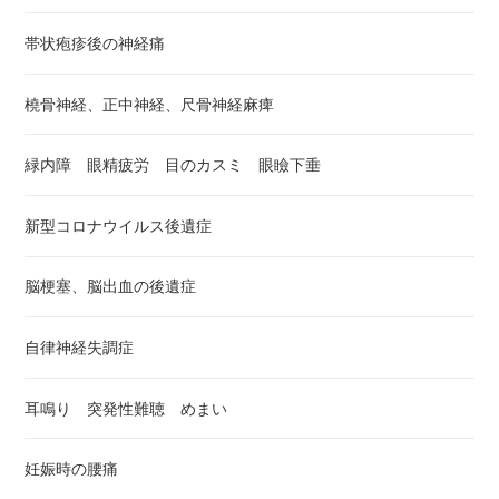
帯状疱疹後の神経痛
橈骨神経、正中神経、尺骨神経麻痺
緑内障 眼精疲労 目のカスミ 眼瞼下垂
新型コロナウイルス後遺症
脳梗塞、脳出血の後遺症
自律神経失調症
耳鳴り 突発性難聴 めまい
妊娠時の腰痛