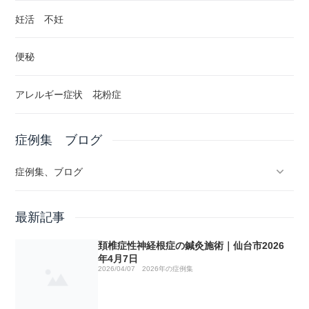
妊活 不妊
便秘
アレルギー症状 花粉症
症例集 ブログ
症例集、ブログ
ブログ
最新記事
頚椎症性神経根症の鍼灸施術｜仙台市2026
2026年の症例集
No1 山菜取り
年4月7日
2026/04/07
2026年の症例集
2025年の症例集
No2 リウマチの鍼灸治療について
しつこいおしりの痛みの鍼灸施術｜仙台市2026年1月31日