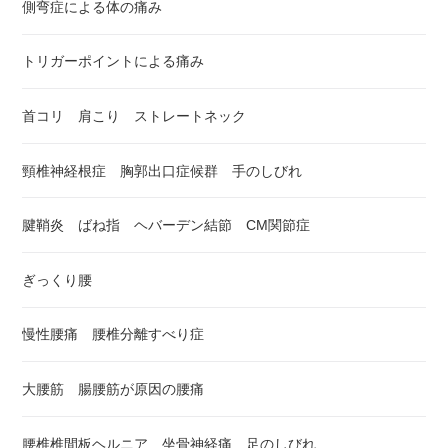
側弯症による体の痛み
トリガーポイントによる痛み
首コリ 肩こり ストレートネック
頸椎神経根症 胸郭出口症候群 手のしびれ
腱鞘炎 ばね指 ヘバーデン結節 CM関節症
ぎっくり腰
慢性腰痛 腰椎分離すべり症
大腰筋 腸腰筋が原因の腰痛
腰椎椎間板ヘルニア 坐骨神経痛 足のしびれ