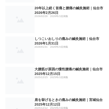
2024年の症例集
No3 治療院の選び方
20年以上続く首痛と腰痛の鍼灸施術｜仙台市2026年2月26
手術痕の違和感のお灸施術｜仙台市2025年2月15日
20年以上続く首痛と腰痛の鍼灸施術｜仙台市
日
2026年2月26日
2026/02/26
2026年の症例集
当院の症例集 2023年
No4 ゴリゴリ揉んで効きますか！？
仙骨部（骨盤部）の痛みの鍼灸施術｜仙台市2025年2月18
坐骨神経痛の鍼灸施術｜仙台市2024年2月20日
頚椎症性神経根症の鍼灸施術｜仙台市2026年4月7日
日
当院の症例集 2022年
No5 明けましておめでとうございます。
ブシャール結節 2024年3月3日
脳出血後の半身のしびれ、痛み、ふらつき 2023年1月5日
頸椎ヘルニアのしびれ、痛みの鍼灸施術｜仙台市2025年2
しつこいおしりの痛みの鍼灸施術｜仙台市
月27日
2026年1月31日
当院の症例集 2021年
No6 治療費が高い治療院が増えている理由
ゴリゴリいう膝の痛み 2024年3月17日
ふくらはぎ痛 2023年1月23日
五十肩のその後 ２０２２年２月２日
2026/01/31
2026年の症例集
母指CM関節症の鍼灸施術｜仙台市2025年3月10日
当院の症例集 2020年
No7 ホームページ更新
めまいを伴う耳鳴り 2024年3月20日
頸椎神経根症 2023年1月28日
五十肩（上腕二頭筋腱損傷）のその後 ２０２２年３月９
ぎっくり腰の症例
日
五十肩の鍼灸施術｜仙台市2025年3月17日
大腰筋が原因の慢性腰痛の鍼灸施術｜仙台市
当院の症例集 2019年
No8 治療院の移転は中止となりました。
緑内障 2024年3月24日
背部の痛み、打撲 2023年3月11日
ぎっくり腰の症例
鼻のつまりの症例
2025年12月15日
坐骨神経痛 ２０２２年５月２４日
2025/12/15
2025年の症例集
ぎっくり腰の鍼灸施術｜仙台市2025年3月24日
No9 緑内障の鍼治療
側弯症による慢性的な腰と首の痛み 2024年4月11日
頭痛と首の痛み 2023年3月23日
ぎっくり腰の症例
交通事故の後遺症の症例
ぎっくり腰の症例
坐骨神経痛 ２０２２年７月４日
テニス肘の鍼灸施術｜仙台市2025年4月8日
No10 グーグルマップやエキテンの口コミ
難聴の方の改善報告 2024年4月17日
ぎっくり腰 2023年3月28日
五十肩の症例
ぎっくり腰の症例
肩こり 首こりの症例
肩を挙げるときの痛みの鍼灸施術｜宮城仙台
耳鳴りと不眠 ２０２２年７月１４日
2025年12月12日
股関節痛の鍼灸施術｜仙台市2025年4月21日
2025/12/12
2025年の症例集