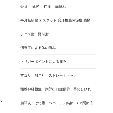
骨折 捻挫 打撲 肉離れ
半月板損傷 オスグッド 変形性膝関節症 膝痛
テニス肘 野球肘
側弯症による体の痛み
トリガーポイントによる痛み
首コリ 肩こり ストレートネック
頸椎神経根症 胸郭出口症候群 手のしびれ
い
腱鞘炎 ばね指 ヘバーデン結節 CM関節症