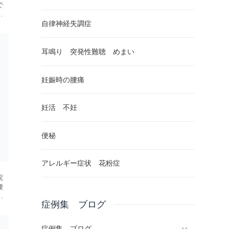
で
鍼
き
自律神経失調症
耳鳴り 突発性難聴 めまい
妊娠時の腰痛
妊活 不妊
便秘
アレルギー症状 花粉症
院
腰
思
症例集 ブログ
療
症例集、ブログ