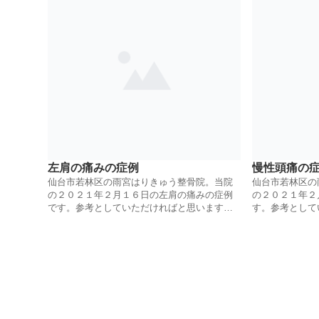
左肩の痛みの症例
慢性頭痛の
仙台市若林区の雨宮はりきゅう整骨院。当院
仙台市若林区の
の２０２１年２月１６日の左肩の痛みの症例
の２０２１年２
です。参考としていただければと思います。
す。参考として
鍼灸とほぐし、ハンマー整体にて治療してい
灸とほぐしにて
きます。