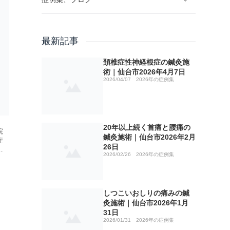
ブログ
最新記事
2026年の症例集
No1 山菜取り
頚椎症性神経根症の鍼灸施
術｜仙台市2026年4月7日
2026/04/07
2026年の症例集
2025年の症例集
No2 リウマチの鍼灸治療について
しつこいおしりの痛みの鍼灸施術｜仙台市
2026年1月31日
2024年の症例集
No3 治療院の選び方
手術痕の違和感のお灸施術｜仙台市2025年
20年以上続く首痛と腰痛の鍼灸施術｜仙台
2月15日
20年以上続く首痛と腰痛の
院
市2026年2月26日
鍼灸施術｜仙台市2026年2月
当院の症例集 2023年
No4 ゴリゴリ揉んで効きますか！？
坐骨神経痛の鍼灸施術｜仙台市2024年2月
症
26日
仙骨部（骨盤部）の痛みの鍼灸施術｜仙台
20日
2026/02/26
2026年の症例集
し
頚椎症性神経根症の鍼灸施術｜仙台市2026
市2025年2月18日
当院の症例集 2022年
No5 明けましておめでとうございます。
脳出血後の半身のしびれ、痛み、ふらつ
年4月7日
ブシャール結節 2024年3月3日
き 2023年1月5日
頸椎ヘルニアのしびれ、痛みの鍼灸施術｜
しつこいおしりの痛みの鍼
当院の症例集 2021年
No6 治療費が高い治療院が増えている理
五十肩のその後 ２０２２年２月２日
仙台市2025年2月27日
灸施術｜仙台市2026年1月
由
ゴリゴリいう膝の痛み 2024年3月17日
ふくらはぎ痛 2023年1月23日
31日
2026/01/31
2026年の症例集
当院の症例集 2020年
五十肩（上腕二頭筋腱損傷）のその後 ２
ぎっくり腰の症例
母指CM関節症の鍼灸施術｜仙台市2025年3