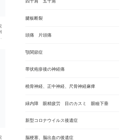
四十肩 五十肩
腱板断裂
院
例
頭痛 片頭痛
。
い
顎関節症
帯状疱疹後の神経痛
橈骨神経、正中神経、尺骨神経麻痺
緑内障 眼精疲労 目のカスミ 眼瞼下垂
新型コロナウイルス後遺症
脳梗塞、脳出血の後遺症
院