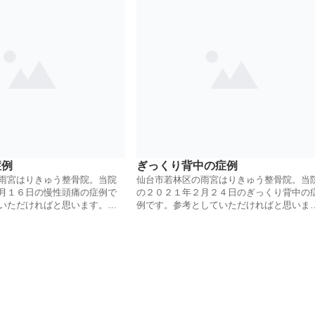
症例
ぎっくり背中の症例
雨宮はりきゅう整骨院。当院
仙台市若林区の雨宮はりきゅう整骨院。当
月１６日の慢性頭痛の症例で
の２０２１年２月２４日のぎっくり背中の
いただければと思います。鍼
例です。参考としていただければと思いま
治療していきます。
す。鍼灸とほぐし、ハンマー整体にて治療
ていきます。