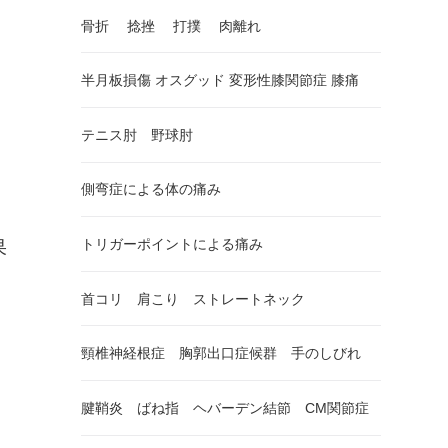
骨折 捻挫 打撲 肉離れ
半月板損傷 オスグッド 変形性膝関節症 膝痛
テニス肘 野球肘
。
側弯症による体の痛み
トリガーポイントによる痛み
果
首コリ 肩こり ストレートネック
頸椎神経根症 胸郭出口症候群 手のしびれ
腱鞘炎 ばね指 ヘバーデン結節 CM関節症