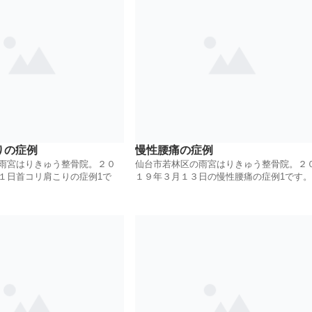
りの症例
慢性腰痛の症例
雨宮はりきゅう整骨院。２０
仙台市若林区の雨宮はりきゅう整骨院。２
１日首コリ肩こりの症例1で
１９年３月１３日の慢性腰痛の症例1です。