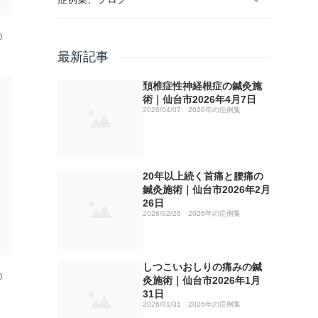
０
ブログ
最新記事
2026年の症例集
No1 山菜取り
頚椎症性神経根症の鍼灸施
術｜仙台市2026年4月7日
2026/04/07
2026年の症例集
2025年の症例集
No2 リウマチの鍼灸治療について
しつこいおしりの痛みの鍼灸施術｜仙台市
2026年1月31日
2024年の症例集
No3 治療院の選び方
手術痕の違和感のお灸施術｜仙台市2025年
20年以上続く首痛と腰痛の鍼灸施術｜仙台
2月15日
20年以上続く首痛と腰痛の
市2026年2月26日
鍼灸施術｜仙台市2026年2月
当院の症例集 2023年
No4 ゴリゴリ揉んで効きますか！？
坐骨神経痛の鍼灸施術｜仙台市2024年2月
26日
仙骨部（骨盤部）の痛みの鍼灸施術｜仙台
20日
2026/02/26
2026年の症例集
頚椎症性神経根症の鍼灸施術｜仙台市2026
市2025年2月18日
当院の症例集 2022年
No5 明けましておめでとうございます。
脳出血後の半身のしびれ、痛み、ふらつ
年4月7日
ブシャール結節 2024年3月3日
き 2023年1月5日
頸椎ヘルニアのしびれ、痛みの鍼灸施術｜
しつこいおしりの痛みの鍼
当院の症例集 2021年
No6 治療費が高い治療院が増えている理
五十肩のその後 ２０２２年２月２日
仙台市2025年2月27日
０
灸施術｜仙台市2026年1月
由
ゴリゴリいう膝の痛み 2024年3月17日
ふくらはぎ痛 2023年1月23日
31日
2026/01/31
2026年の症例集
当院の症例集 2020年
五十肩（上腕二頭筋腱損傷）のその後 ２
ぎっくり腰の症例
母指CM関節症の鍼灸施術｜仙台市2025年3