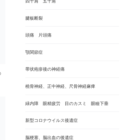
四十肩 五十肩
腱板断裂
頭痛 片頭痛
顎関節症
帯状疱疹後の神経痛
０
橈骨神経、正中神経、尺骨神経麻痺
緑内障 眼精疲労 目のカスミ 眼瞼下垂
新型コロナウイルス後遺症
脳梗塞、脳出血の後遺症