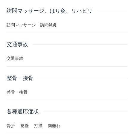
反応点鍼灸治療
訪問マッサージ、はり灸、リハビリ
長い鍼 太い鍼 深い鍼
訪問マッサージ 訪問鍼灸
ハンマー整復 整体
交通事故
交通事故
整骨・接骨
整骨・接骨
各種適応症状
骨折 捻挫 打撲 肉離れ