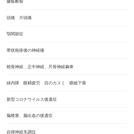
腱板断裂
頭痛 片頭痛
顎関節症
帯状疱疹後の神経痛
橈骨神経、正中神経、尺骨神経麻痺
緑内障 眼精疲労 目のカスミ 眼瞼下垂
新型コロナウイルス後遺症
脳梗塞、脳出血の後遺症
自律神経失調症