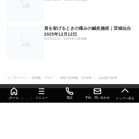
ぎっくり腰の鍼灸施術｜仙台市2025年3月24日
No9 緑内障の鍼治療
側弯症による慢性的な腰と首の痛み 2024年4月11日
頭痛と首の痛み 2023年3月23日
ぎっくり腰の症例
交通事故の後遺症の症例
ぎっくり腰の症例
坐骨神経痛 ２０２２年７月４日
テニス肘の鍼灸施術｜仙台市2025年4月8日
No10 グーグルマップやエキテンの口コミ
難聴の方の改善報告 2024年4月17日
ぎっくり腰 2023年3月28日
五十肩の症例
ぎっくり腰の症例
肩こり 首こりの症例
肩を挙げるときの痛みの鍼灸施術｜宮城仙台
耳鳴りと不眠 ２０２２年７月１４日
2025年12月12日
股関節痛の鍼灸施術｜仙台市2025年4月21日
2025/12/12
2025年の症例集
No11 緑内障の鍼灸治療 2025年
オスグッドによる膝の痛み 2024年4月19日
CM関節症 2023年4月12日
膝痛の症例
ぎっくり腰の症例
慢性腰痛の症例
脊柱管狭窄症 ２０２２年７月１４日
不妊からの出産報告｜仙台市2025年6月24日
No12 響く鍼 ビクビクくる鍼
変形性膝関節症の膝痛 2024年4月23日
脇腹と背中の痛み 2023年4月22日
ぎっくり腰の症例
寝違いの症例
坐骨神経痛 脊柱管狭窄症の症例
坐骨神経痛 ２０２２年７月１８日
四十肩の鍼灸施術｜仙台市2025年7月1日
No13 鍼灸療法の効果に関する具体的な論文とその
ゴリゴリいう膝の痛み パート２結果報告 2024年4月24
ぎっくり腰 2023年5月10日
脳出血後遺症の症例
股関節痛の症例
肩こりの症例
トップページ
症例集、ブログ
当院の症例集 2019年
ばね指の症例
PubMed ID（PMID）①
日
ふくらはぎの肉離れ ２０２２年７月１９日
腹の奥が苦しい腰痛の鍼灸施術｜宮城仙台2025年7月7日
橈骨神経麻痺（下垂手） 2023年6月12日
ぎっくり腰の症例
腰痛の症例
ぎっくり腰の症例
ホーム
メニュー
電話
予約、問い合わせ
サイトマップ
トップへ戻る
No14 整骨院、鍼灸院のステルスマーケティング
足首捻挫 2024年7月10日
FSH（卵胞刺激ホルモン）高値 ２０２２年７月２０日
© 2026 深部筋・大腰筋の鍼灸なら仙台市若林区 雨宮はりきゅう整骨院｜神経
足の裏の違和感・しびれの鍼灸施術｜仙台市2025年7月8日
肩の痛み、打撲 2023年6月22日
脊柱分離症の症例
臼蓋形成不全による股関節痛の症例
ぎっくり腰の症例
痛・神経麻痺・トリガーポイントにも対応.
突発性難聴 耳閉感 2024年7月11日
側弯症による背中の痛み ２０２２年８月２日
顔面神経麻痺の鍼灸施術｜仙台市2025年7月29日
橈骨神経麻痺（下垂手）のその後 2023年7月21日
左肩の痛みの症例
無保険の交通事故の症例
手足のしびれの症例
五十肩 2024年7月21日
ぎっくり腰 ２０２２年８月１４日