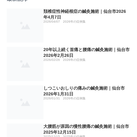
頚椎症性神経根症の鍼灸施術｜仙台市2026
2026年の症例集
No1 山菜取り
年4月7日
2026/04/07
2026年の症例集
2025年の症例集
No2 リウマチの鍼灸治療について
しつこいおしりの痛みの鍼灸施術｜仙台市2026年1月31日
2024年の症例集
No3 治療院の選び方
20年以上続く首痛と腰痛の鍼灸施術｜仙台市2026年2月26
手術痕の違和感のお灸施術｜仙台市2025年2月15日
20年以上続く首痛と腰痛の鍼灸施術｜仙台市
日
2026年2月26日
2026/02/26
2026年の症例集
当院の症例集 2023年
No4 ゴリゴリ揉んで効きますか！？
仙骨部（骨盤部）の痛みの鍼灸施術｜仙台市2025年2月18
坐骨神経痛の鍼灸施術｜仙台市2024年2月20日
頚椎症性神経根症の鍼灸施術｜仙台市2026年4月7日
日
当院の症例集 2022年
No5 明けましておめでとうございます。
ブシャール結節 2024年3月3日
脳出血後の半身のしびれ、痛み、ふらつき 2023年1月5日
頸椎ヘルニアのしびれ、痛みの鍼灸施術｜仙台市2025年2
しつこいおしりの痛みの鍼灸施術｜仙台市
月27日
2026年1月31日
当院の症例集 2021年
No6 治療費が高い治療院が増えている理由
ゴリゴリいう膝の痛み 2024年3月17日
ふくらはぎ痛 2023年1月23日
五十肩のその後 ２０２２年２月２日
2026/01/31
2026年の症例集
母指CM関節症の鍼灸施術｜仙台市2025年3月10日
当院の症例集 2020年
No7 ホームページ更新
めまいを伴う耳鳴り 2024年3月20日
頸椎神経根症 2023年1月28日
五十肩（上腕二頭筋腱損傷）のその後 ２０２２年３月９
ぎっくり腰の症例
日
五十肩の鍼灸施術｜仙台市2025年3月17日
大腰筋が原因の慢性腰痛の鍼灸施術｜仙台市
当院の症例集 2019年
No8 治療院の移転は中止となりました。
緑内障 2024年3月24日
背部の痛み、打撲 2023年3月11日
ぎっくり腰の症例
鼻のつまりの症例
2025年12月15日
坐骨神経痛 ２０２２年５月２４日
2025/12/15
2025年の症例集