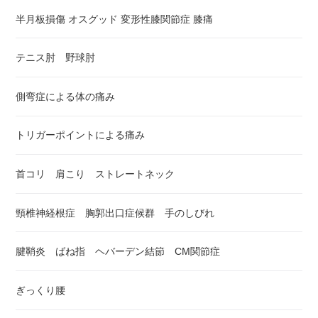
半月板損傷 オスグッド 変形性膝関節症 膝痛
テニス肘 野球肘
側弯症による体の痛み
トリガーポイントによる痛み
首コリ 肩こり ストレートネック
頸椎神経根症 胸郭出口症候群 手のしびれ
腱鞘炎 ばね指 ヘバーデン結節 CM関節症
ぎっくり腰