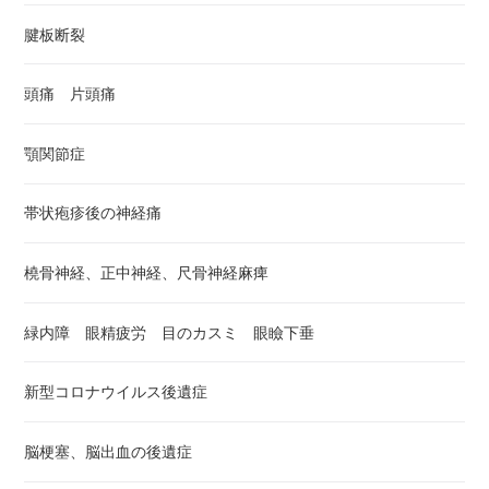
腱板断裂
頭痛 片頭痛
顎関節症
帯状疱疹後の神経痛
橈骨神経、正中神経、尺骨神経麻痺
緑内障 眼精疲労 目のカスミ 眼瞼下垂
新型コロナウイルス後遺症
脳梗塞、脳出血の後遺症