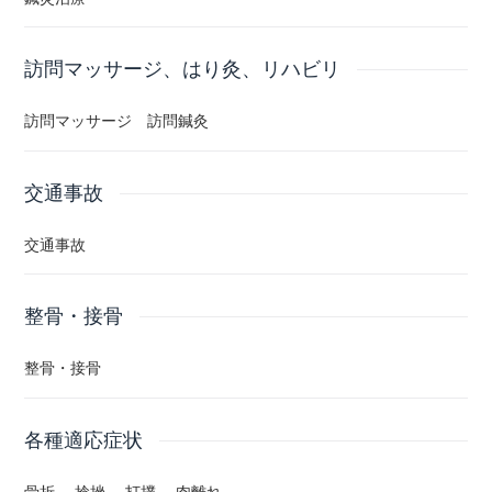
反応点鍼灸治療
訪問マッサージ、はり灸、リハビリ
長い鍼 太い鍼 深い鍼
訪問マッサージ 訪問鍼灸
ハンマー整復 整体
交通事故
交通事故
整骨・接骨
整骨・接骨
各種適応症状
骨折 捻挫 打撲 肉離れ