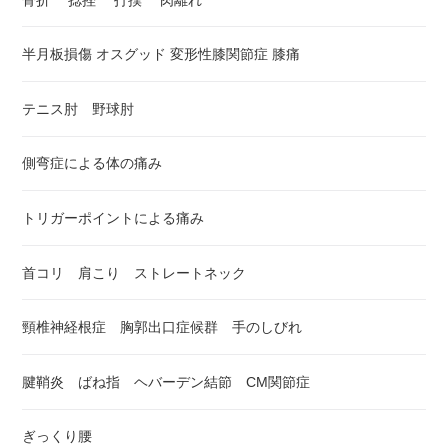
半月板損傷 オスグッド 変形性膝関節症 膝痛
テニス肘 野球肘
側弯症による体の痛み
トリガーポイントによる痛み
首コリ 肩こり ストレートネック
頸椎神経根症 胸郭出口症候群 手のしびれ
腱鞘炎 ばね指 ヘバーデン結節 CM関節症
ぎっくり腰