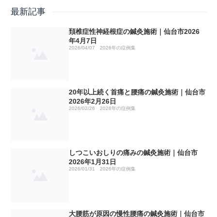
ブログ
最新記事
頚椎症性神経根症の鍼灸施術｜仙台市2026
2026年の症例集
No1 山菜取り
年4月7日
2026/04/07
2026年の症例集
2025年の症例集
No2 リウマチの鍼灸治療について
しつこいおしりの痛みの鍼灸施術｜仙台市2026年1月31日
2024年の症例集
No3 治療院の選び方
20年以上続く首痛と腰痛の鍼灸施術｜仙台市2026年2月26
手術痕の違和感のお灸施術｜仙台市2025年2月15日
20年以上続く首痛と腰痛の鍼灸施術｜仙台市
日
2026年2月26日
2026/02/26
2026年の症例集
当院の症例集 2023年
No4 ゴリゴリ揉んで効きますか！？
仙骨部（骨盤部）の痛みの鍼灸施術｜仙台市2025年2月18
坐骨神経痛の鍼灸施術｜仙台市2024年2月20日
頚椎症性神経根症の鍼灸施術｜仙台市2026年4月7日
日
当院の症例集 2022年
No5 明けましておめでとうございます。
ブシャール結節 2024年3月3日
脳出血後の半身のしびれ、痛み、ふらつき 2023年1月5日
頸椎ヘルニアのしびれ、痛みの鍼灸施術｜仙台市2025年2
しつこいおしりの痛みの鍼灸施術｜仙台市
月27日
2026年1月31日
当院の症例集 2021年
No6 治療費が高い治療院が増えている理由
ゴリゴリいう膝の痛み 2024年3月17日
ふくらはぎ痛 2023年1月23日
五十肩のその後 ２０２２年２月２日
2026/01/31
2026年の症例集
母指CM関節症の鍼灸施術｜仙台市2025年3月10日
当院の症例集 2020年
No7 ホームページ更新
めまいを伴う耳鳴り 2024年3月20日
頸椎神経根症 2023年1月28日
五十肩（上腕二頭筋腱損傷）のその後 ２０２２年３月９
ぎっくり腰の症例
日
五十肩の鍼灸施術｜仙台市2025年3月17日
大腰筋が原因の慢性腰痛の鍼灸施術｜仙台市