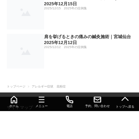
当院の症例集 2019年
No8 治療院の移転は中止となりました。
緑内障 2024年3月24日
背部の痛み、打撲 2023年3月11日
ぎっくり腰の症例
鼻のつまりの症例
2025年12月15日
坐骨神経痛 ２０２２年５月２４日
2025/12/15
2025年の症例集
ぎっくり腰の鍼灸施術｜仙台市2025年3月24日
No9 緑内障の鍼治療
側弯症による慢性的な腰と首の痛み 2024年4月11日
頭痛と首の痛み 2023年3月23日
ぎっくり腰の症例
交通事故の後遺症の症例
ぎっくり腰の症例
坐骨神経痛 ２０２２年７月４日
テニス肘の鍼灸施術｜仙台市2025年4月8日
No10 グーグルマップやエキテンの口コミ
難聴の方の改善報告 2024年4月17日
ぎっくり腰 2023年3月28日
五十肩の症例
ぎっくり腰の症例
肩こり 首こりの症例
肩を挙げるときの痛みの鍼灸施術｜宮城仙台
耳鳴りと不眠 ２０２２年７月１４日
2025年12月12日
股関節痛の鍼灸施術｜仙台市2025年4月21日
2025/12/12
2025年の症例集
No11 緑内障の鍼灸治療 2025年
オスグッドによる膝の痛み 2024年4月19日
CM関節症 2023年4月12日
膝痛の症例
ぎっくり腰の症例
慢性腰痛の症例
脊柱管狭窄症 ２０２２年７月１４日
不妊からの出産報告｜仙台市2025年6月24日
No12 響く鍼 ビクビクくる鍼
変形性膝関節症の膝痛 2024年4月23日
脇腹と背中の痛み 2023年4月22日
ぎっくり腰の症例
寝違いの症例
坐骨神経痛 脊柱管狭窄症の症例
坐骨神経痛 ２０２２年７月１８日
四十肩の鍼灸施術｜仙台市2025年7月1日
No13 鍼灸療法の効果に関する具体的な論文とその
ゴリゴリいう膝の痛み パート２結果報告 2024年4月24
ぎっくり腰 2023年5月10日
脳出血後遺症の症例
股関節痛の症例
肩こりの症例
トップページ
アレルギー症状 花粉症
PubMed ID（PMID）①
日
ふくらはぎの肉離れ ２０２２年７月１９日
腹の奥が苦しい腰痛の鍼灸施術｜宮城仙台2025年7月7日
橈骨神経麻痺（下垂手） 2023年6月12日
ぎっくり腰の症例
腰痛の症例
ぎっくり腰の症例
ホーム
メニュー
電話
予約、問い合わせ
トップへ戻る
サイトマップ
No14 整骨院、鍼灸院のステルスマーケティング
足首捻挫 2024年7月10日
FSH（卵胞刺激ホルモン）高値 ２０２２年７月２０日
© 2026 深部筋・大腰筋の鍼灸なら仙台市若林区 雨宮はりきゅう整骨院｜神経
足の裏の違和感・しびれの鍼灸施術｜仙台市2025年7月8日
肩の痛み、打撲 2023年6月22日
脊柱分離症の症例
臼蓋形成不全による股関節痛の症例
ぎっくり腰の症例
痛・神経麻痺・トリガーポイントにも対応.
突発性難聴 耳閉感 2024年7月11日
側弯症による背中の痛み ２０２２年８月２日
顔面神経麻痺の鍼灸施術｜仙台市2025年7月29日
橈骨神経麻痺（下垂手）のその後 2023年7月21日
左肩の痛みの症例
無保険の交通事故の症例
手足のしびれの症例